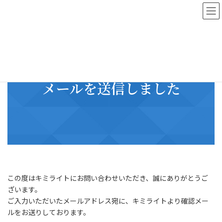
コ
ナ
ン
ビ
テ
ゲ
ン
ー
ツ
シ
へ
ョ
ス
ン
キ
に
メールを送信しました
ッ
移
プ
動
この度はキミライトにお問い合わせいただき、誠にありがとうご
ざいます。
ご入力いただいたメールアドレス宛に、キミライトより確認メー
ルをお送りしております。