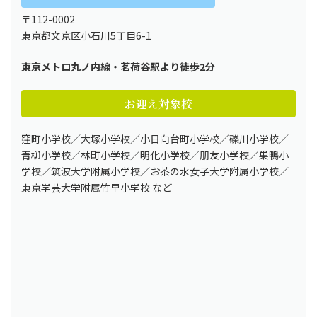
〒112-0002
東京都文京区小石川5丁目6-1
東京メトロ丸
ノ
内線・茗荷谷駅より徒歩2分
お迎え対象校
窪町小学校／大塚小学校／小日向台町小学校／礫川小学校／
青柳小学校／林町小学校／明化小学校／朋友小学校／巣鴨小
学校／筑波大学附属小学校／お茶の水女子大学附属小学校／
東京学芸大学附属竹早小学校 など