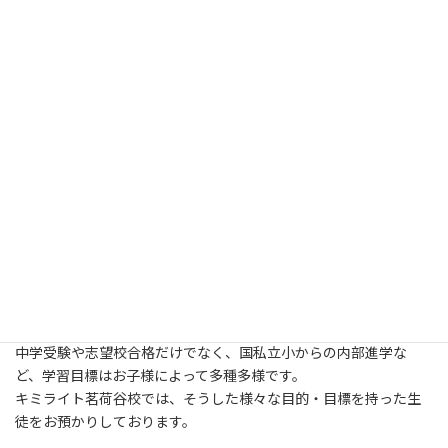
茗荷谷校 校舎長の加藤武士と申します。
塾講師としての経験を活かし、放課後生活を共に過ごせる学童
で、さらなる学習支援を実施するためにキミライトに赴任いたし
ました。
文京区茗荷谷地域は、公立小学校以外にも国立・私立の小学校に
通う児童が多く存在します。
中学受験や志望校合格だけでなく、国私立小からの内部進学な
ど、学習目標はお子様によって多種多様です。
キミライト茗荷谷校では、そうした様々な目的・目標を持った生
徒をお預かりしております。