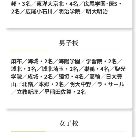
邦・3名／東洋大京北・4名／広尾学園･医S・
2名／広尾小石川／明治学院／明大明治
男子校
麻布／海城・2名／海陽学園／学習院・2名／
城北・3名／城北埼玉・2名／巣鴨・4名／聖光
学院／成城・2名／獨協・4名／高輪／日大豊
山／北嶺／本郷・2名／明大中野／ラ・サール
／立教新座／早稲田佐賀・2名
女子校