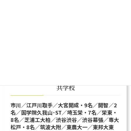
巣鴨／本郷
過去の合格実績
（第1期生〜第6期生・延べ46名）
共学校
市川／江戸川取手／大宮開成・9名／開智／2
名／国学院久我山･ST／埼玉栄・7名／栄東・
8名／芝浦工大柏／渋谷渋谷／渋谷幕張／専大
松戸・8名／筑波大附／東農大一／東邦大東