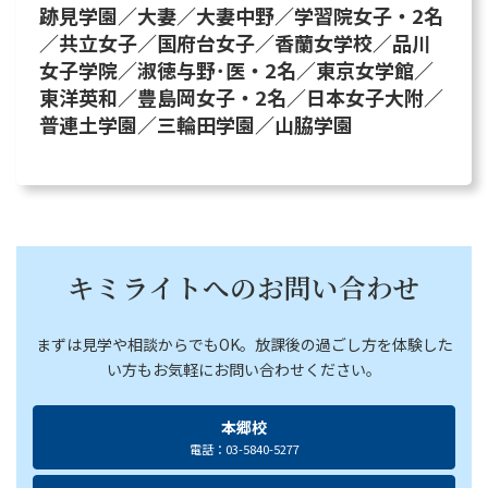
跡見学園／大妻／大妻中野／学習院女子・2名
／共立女子／国府台女子／香蘭女学校／品川
女子学院／淑徳与野･医・2名／東京女学館／
東洋英和／豊島岡女子・2名／日本女子大附／
普連土学園／三輪田学園／山脇学園
キミライトへのお問い合わせ
まずは見学や相談からでもOK。放課後の過ごし方を体験した
い方もお気軽にお問い合わせください。
本郷校
電話：03-5840-5277