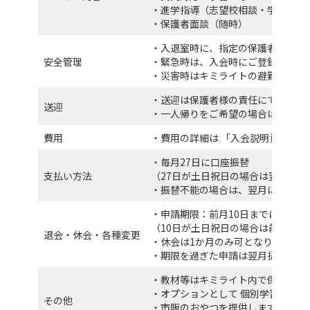
・進学指導（志望校相談・学習戦略
・保護者面談（随時）
・入退室時に、指定の保護者様メー
安全管理
・緊急時は、入会時にご登録いただ
・災害時はキミライトの避難マニュ
・送迎は保護者様の責任にてお願い
送迎
・一人帰りをご希望の場合は、事前
費用
・費用の詳細は 「入会説明資料」（
・毎月27日に口座振替
支払い方法
（27日が土日祝日の場合は翌営業日
・振替不能の場合は、翌月に合算し
・申請期限：前月10日までに所定
（10日が土日祝日の場合は前営業日
退会・休会・各種変更
・休会は1か月のみ可となります。休会
・期限を過ぎた申請は翌月扱いとな
・教材等はキミライト内で保管可能
・オプションとして 個別学習指導 
その他
・市販のおやつを提供します。アレ