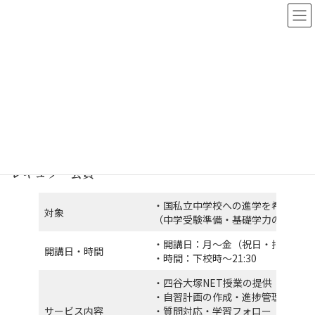
コ
ナ
ン
ビ
テ
ゲ
ン
ー
ツ
シ
へ
ョ
利用要項
ス
ン
キ
に
ッ
移
プ
動
レギュラー会員
・国私立中学校への進学を希望する 
対象
（中学受験準備・基礎学力の定着・
・開講日：月〜金（祝日・指定休校
開講日・時間
・時間：下校時〜21:30
・四谷大塚NET授業の提供
・自習計画の作成・進捗管理
サービス内容
・質問対応・学習フォロー