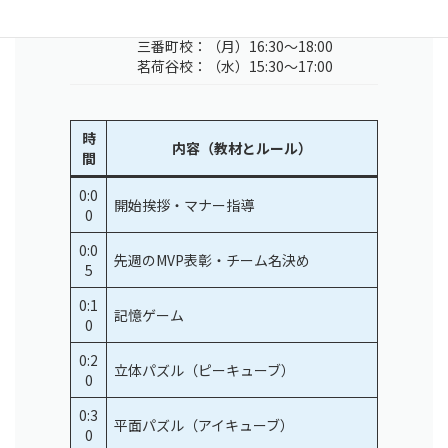
授業時
中級クラス （水）16:40
間
～18:10
三番町校：（月）16:30〜18:00
茗荷谷校：（水）15:30〜17:00
時
内容（教材とルール）
間
0:0
開始挨拶・マナー指導
0
0:0
先週のMVP表彰・チーム名決め
5
0:1
記憶ゲーム
0
0:2
立体パズル（ピーキューブ）
0
0:3
平面パズル（アイキューブ）
0