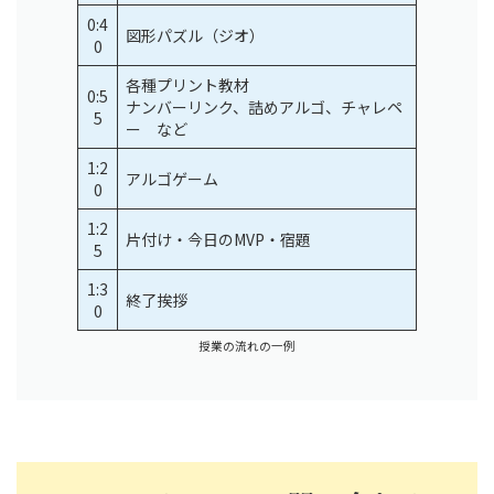
0:4
図形パズル（ジオ）
0
各種プリント教材
0:5
ナンバーリンク、詰めアルゴ、チャレペ
5
ー など
1:2
アルゴゲーム
0
1:2
片付け・今日のMVP・宿題
5
1:3
終了挨拶
0
授業の流れの一例